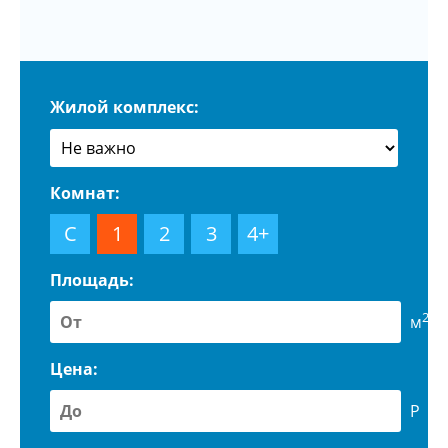
Жилой комплекс:
Комнат:
С
1
2
3
4+
Площадь:
2
м
Цена:
Р