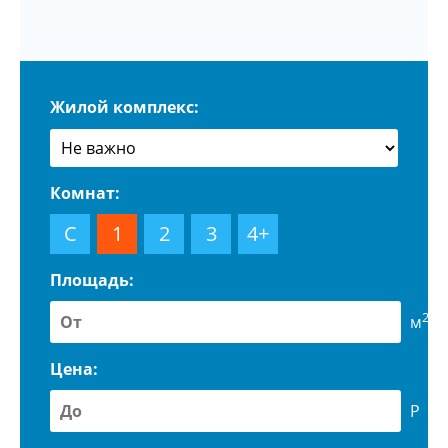
Жилой комплекс:
Комнат:
С
1
2
3
4+
Площадь:
2
м
Цена:
Р