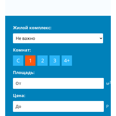
Жилой комплекс:
Комнат:
С
1
2
3
4+
Площадь:
2
м
Цена:
Р