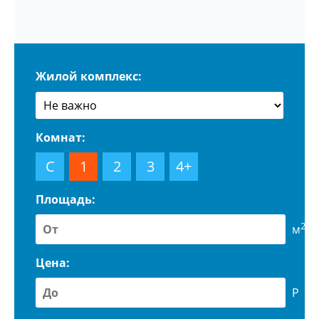
Жилой комплекс:
Комнат:
С
1
2
3
4+
Площадь:
2
м
Цена:
Р