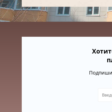
Хотит
п
Подпишит