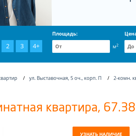
Площадь:
Цен
2
3
4+
2
м
квартир
ул. Выставочная, 5 оч., корп. П
2-комн. к
мнатная квартира, 67.38 
УЗНАТЬ НАЛИЧИЕ