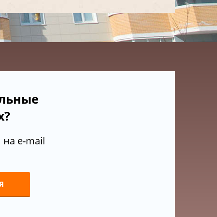
ельные
х?
на e-mail
Я