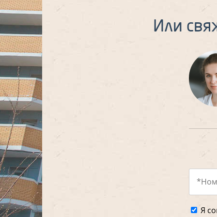
Или свя
Я со