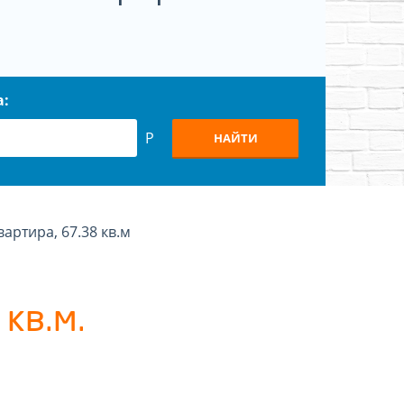
а:
Р
НАЙТИ
вартира, 67.38 кв.м
кв.м.