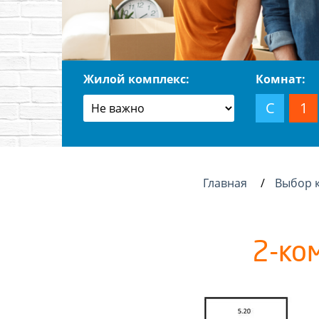
Жилой комплекс:
Комнат:
С
1
Главная
Выбор 
2-ко