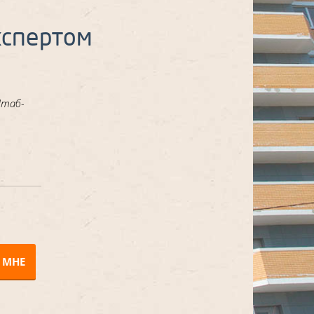
кспертом
Штаб-
 МНЕ