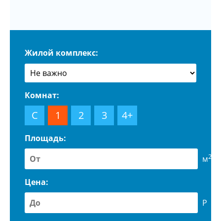
Жилой комплекс:
Комнат:
С
1
2
3
4+
Площадь:
2
м
Цена:
Р