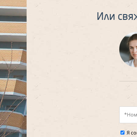
Или свя
Я со