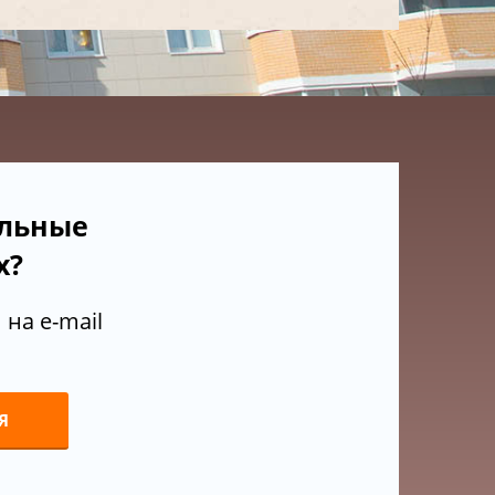
ельные
х?
на e-mail
Я