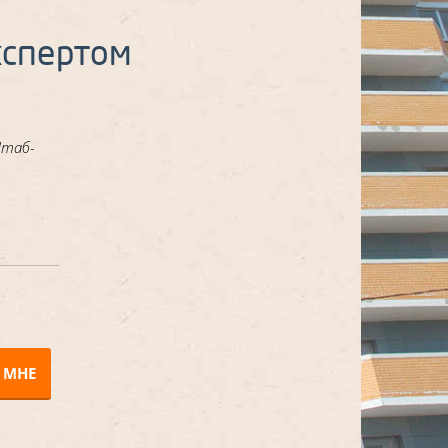
кспертом
Штаб-
 МНЕ