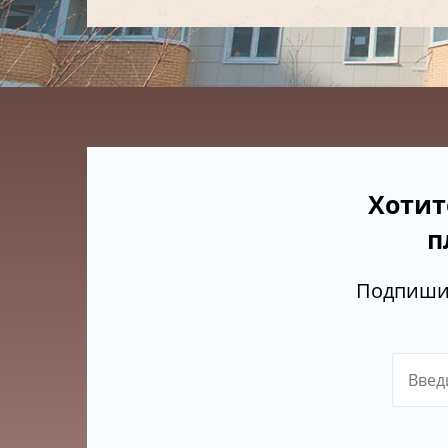
Хотит
п
Подпишит