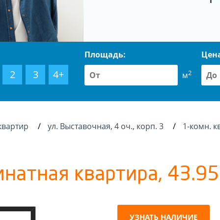
Площадь:
Цен
2
3
4+
2
м
квартир
ул. Выставочная, 4 оч., корп. 3
1-комн. к
мнатная квартира, 43.95 
УЗНАТЬ НАЛИЧИЕ