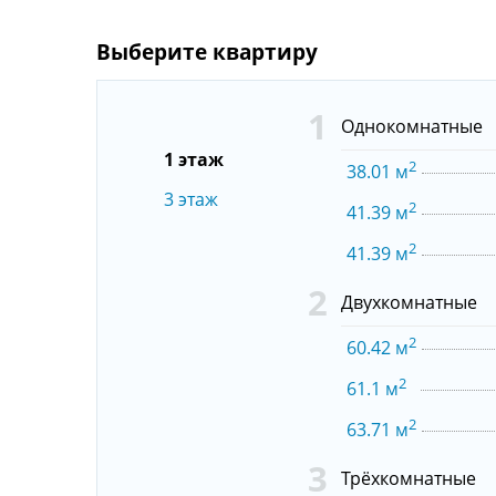
1
Однокомнатные
1 этаж
2
38.01 м
3 этаж
2
41.39 м
2
41.39 м
2
Двухкомнатные
2
60.42 м
2
61.1 м
2
63.71 м
3
Трёхкомнатные