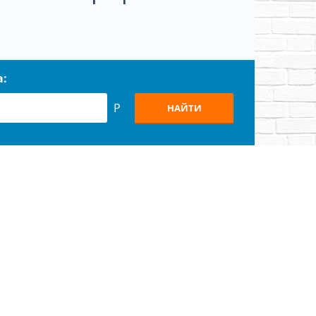
а:
Р
НАЙТИ