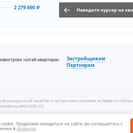
2 279 690
Наведите курсор на кв
Застройщикам
новостроек «Штаб-квартира»
Партнерам
нформационный характер и ни при каких условиях не является публи
елефону (4862) 630-222
ookie. Продолжая находиться на сайте, вы соглашаетесь с
Политикой конфиденциальности
.
занных в
правилах