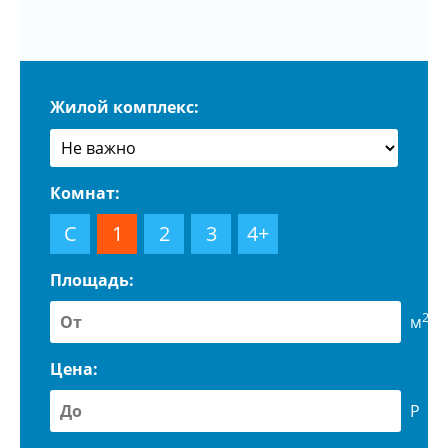
Жилой комплекс:
Комнат:
С
1
2
3
4+
Площадь:
2
м
Цена:
Р