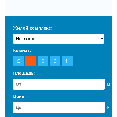
Жилой комплекс:
Комнат:
С
1
2
3
4+
Площадь:
2
м
Цена:
Р