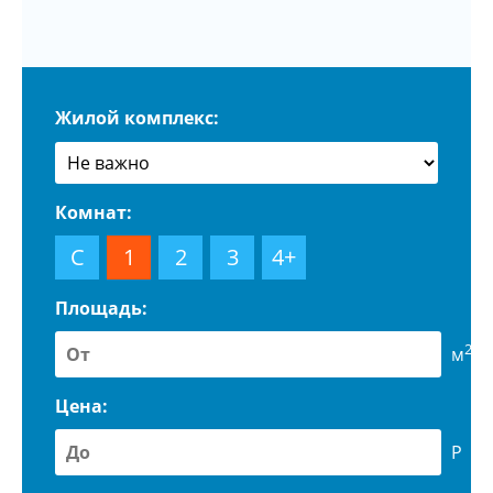
Жилой комплекс:
Комнат:
С
1
2
3
4+
Площадь:
2
м
Цена:
Р