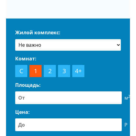
Жилой комплекс:
Комнат:
С
1
2
3
4+
Площадь:
2
м
Цена:
Р