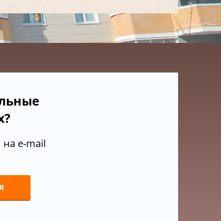
ельные
х?
на e-mail
Я