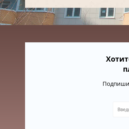
Хотит
п
Подпишит