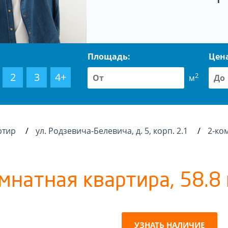
Площадь:
Цен
2
3
4+
2
м
ртир
ул. Родзевича-Белевича, д. 5, корп. 2.1
2-ком
мнатная квартира, 58.8 
УЗНАТЬ НАЛИЧИЕ