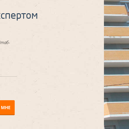
кспертом
Штаб-
 МНЕ