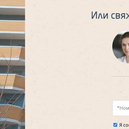
Или свя
Я со