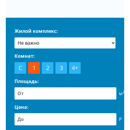
Жилой комплекс:
Комнат:
С
1
2
3
4+
Площадь:
2
м
Цена:
Р