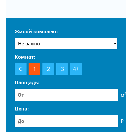
Жилой комплекс:
Комнат:
С
1
2
3
4+
Площадь:
2
м
Цена:
Р