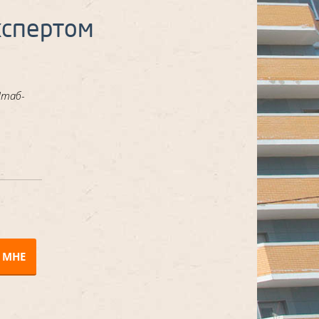
кспертом
Штаб-
 МНЕ