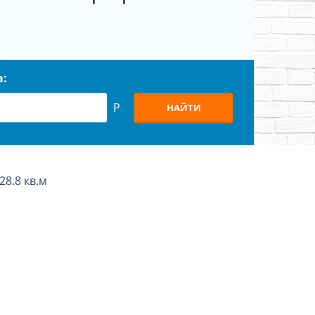
а:
Р
НАЙТИ
 28.8 кв.м