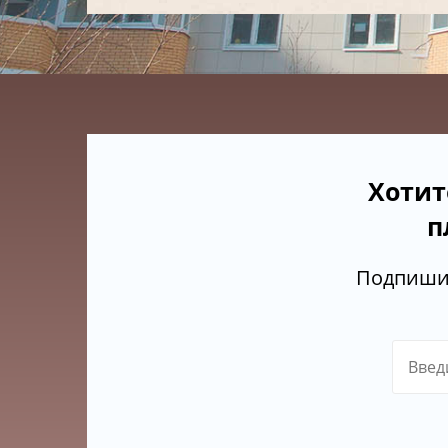
Хотит
п
Подпишит