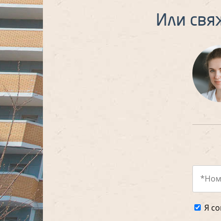
Или свя
Я со