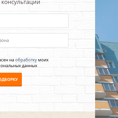
 консультации
асен на
обработку
моих
сональных данных
ОДБОРКУ