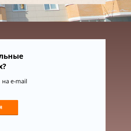
ельные
х?
на e-mail
Я