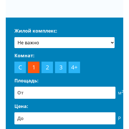
Жилой комплекс:
Комнат:
С
1
2
3
4+
Площадь:
2
м
Цена:
Р