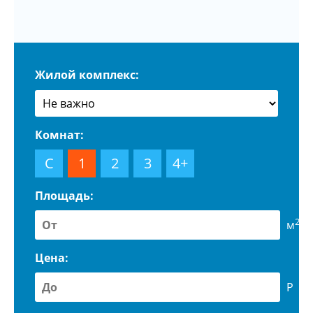
Жилой комплекс:
Комнат:
С
1
2
3
4+
Площадь:
2
м
Цена:
Р