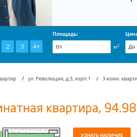
Площадь:
Цен
2
3
4+
2
м
квартир
ул. Революции, д.3, корп.1
3-комн. кварти
мнатная квартира, 94.98 
УЗНАТЬ НАЛИЧИЕ