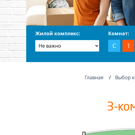
Жилой комплекс:
Комнат:
С
1
Главная
Выбор 
3-ко