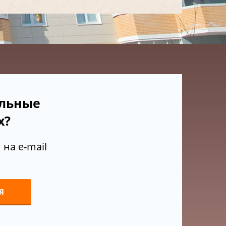
ельные
х?
на e-mail
Я