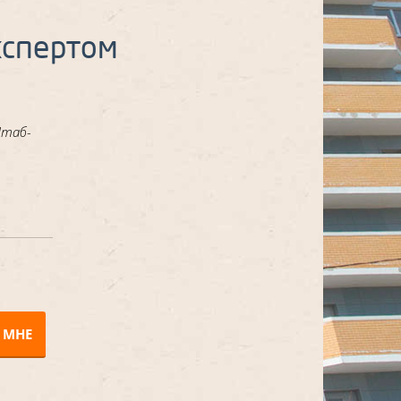
кспертом
Штаб-
 МНЕ