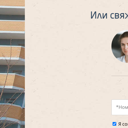
Или свя
Я со