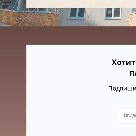
Хотит
п
Подпишит