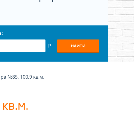
а:
Р
НАЙТИ
ра №85, 100,9 кв.м.
кв.м.