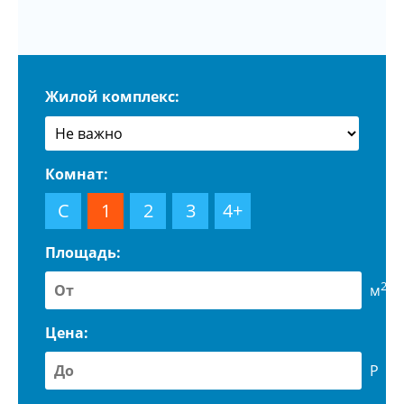
Жилой комплекс:
Комнат:
С
1
2
3
4+
Площадь:
2
м
Цена:
Р