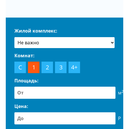
Жилой комплекс:
Комнат:
С
1
2
3
4+
Площадь:
2
м
Цена:
Р