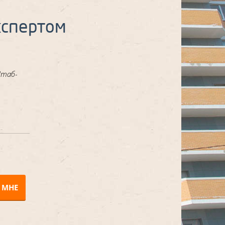
кспертом
Штаб-
 МНЕ