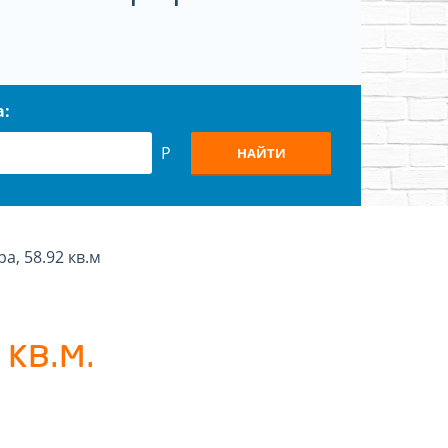
а:
Р
НАЙТИ
ра, 58.92 кв.м
кв.м.