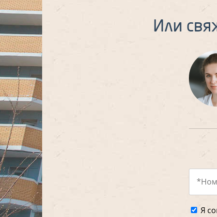
Или свя
Я со