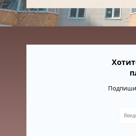
Хотит
п
Подпишит