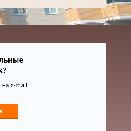
ельные
х?
на e-mail
Я