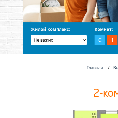
Жилой комплекс:
Комнат:
С
1
Главная
В
2-ко