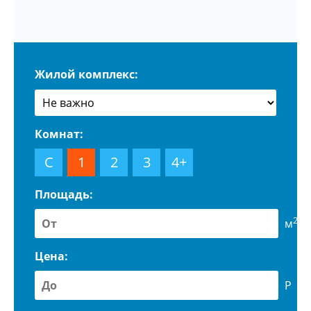
Жилой комплекс:
Комнат:
С
1
2
3
4+
Площадь:
2
м
Цена:
Р