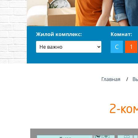
Жилой комплекс:
Комнат:
С
1
Главная
В
2-ко