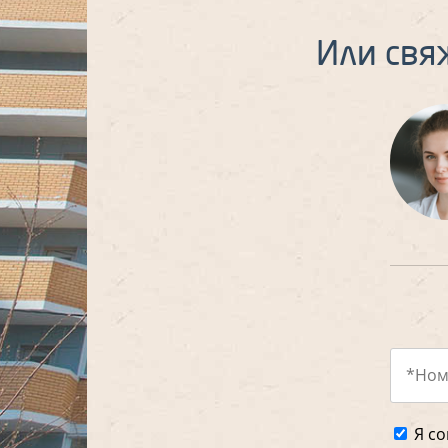
Или свя
Я со