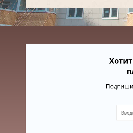
Хотит
п
Подпишит