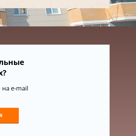
ельные
х?
на e-mail
Я