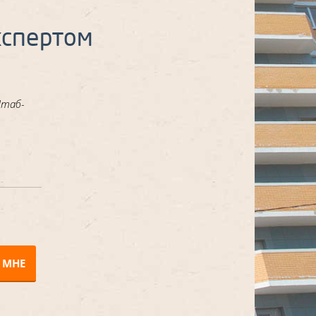
кспертом
Штаб-
 МНЕ