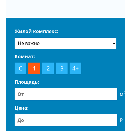
Жилой комплекс:
Комнат:
С
1
2
3
4+
Площадь:
2
м
Цена:
Р