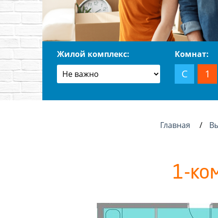
Жилой комплекс:
Комнат:
С
1
Главная
В
1-ко