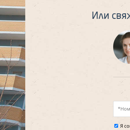
Или свя
Я со