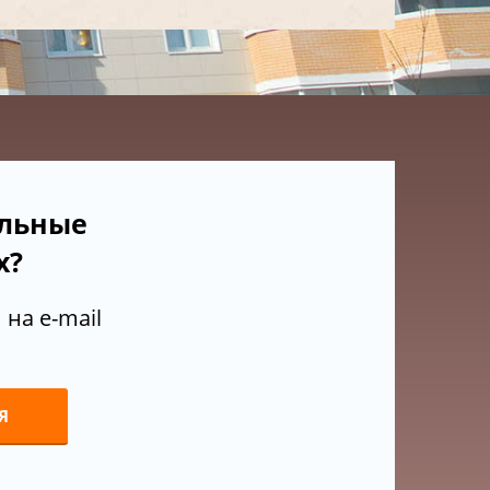
ельные
х?
на e-mail
Я