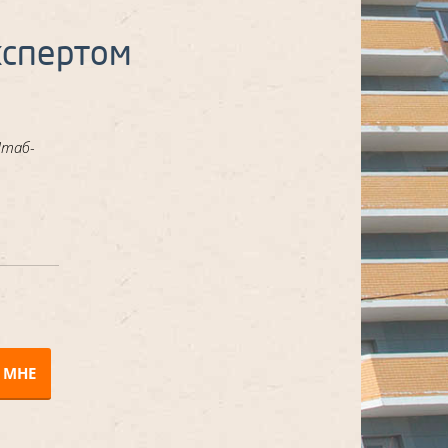
кспертом
Штаб-
 МНЕ