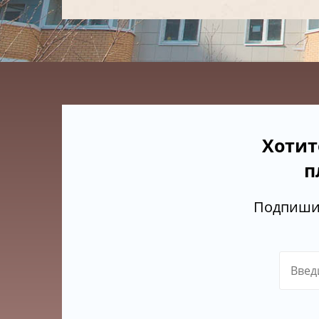
Хотит
п
Подпишит