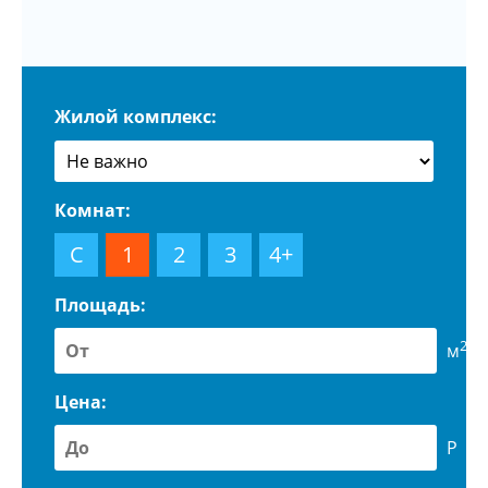
Жилой комплекс:
Комнат:
С
1
2
3
4+
Площадь:
2
м
Цена:
Р