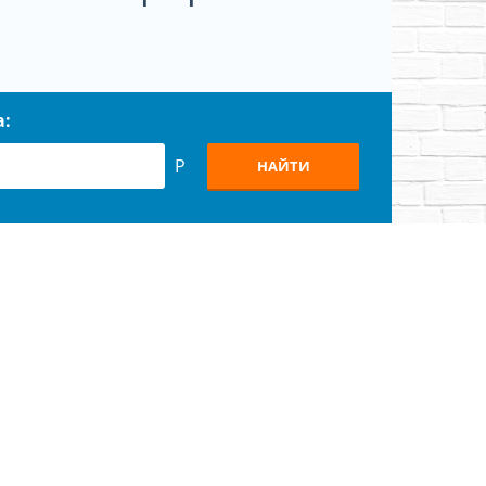
а:
Р
НАЙТИ