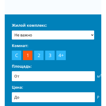
Жилой комплекс:
Комнат:
С
1
2
3
4+
Площадь:
2
м
Цена:
Р