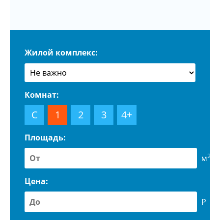
Жилой комплекс:
Комнат:
С
1
2
3
4+
Площадь:
2
м
Цена:
Р