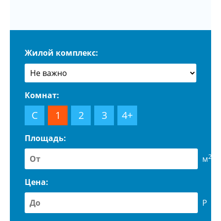
Жилой комплекс:
Комнат:
С
1
2
3
4+
Площадь:
2
м
Цена:
Р