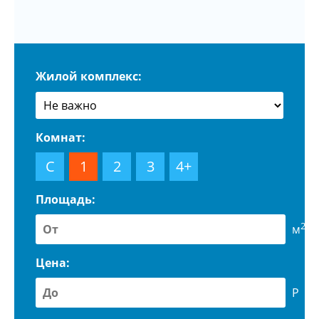
Жилой комплекс:
Комнат:
С
1
2
3
4+
Площадь:
2
м
Цена:
Р