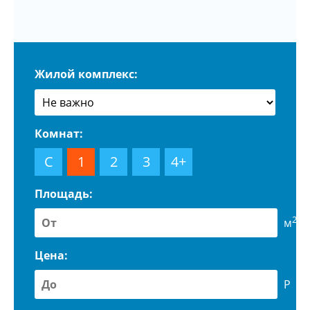
Жилой комплекс:
Комнат:
С
1
2
3
4+
Площадь:
2
м
Цена:
Р