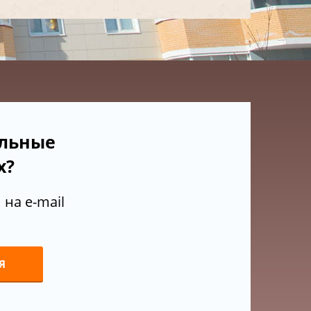
ельные
х?
на e-mail
Я