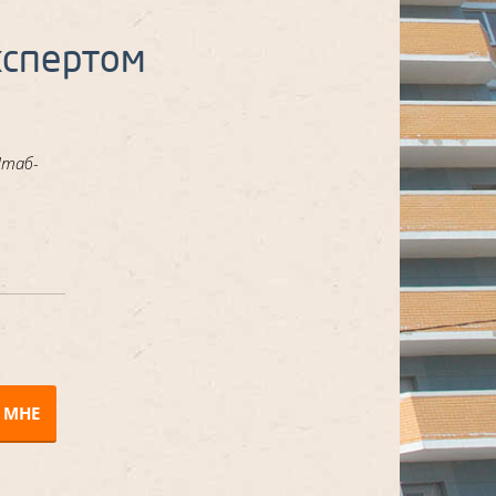
кспертом
Штаб-
 МНЕ