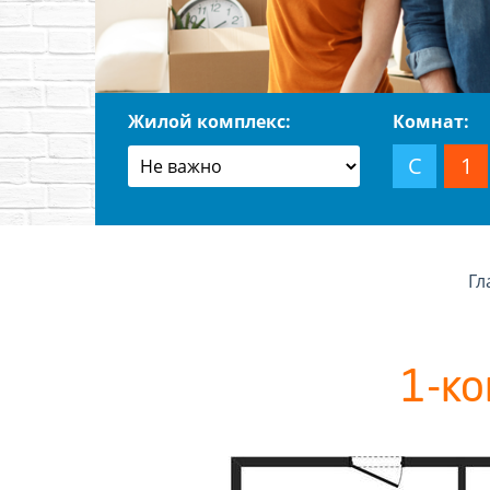
Жилой комплекс:
Комнат:
С
1
Гл
1-ко