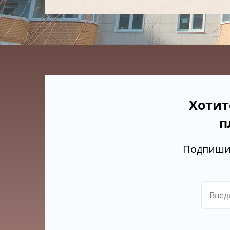
Хотит
п
Подпишит