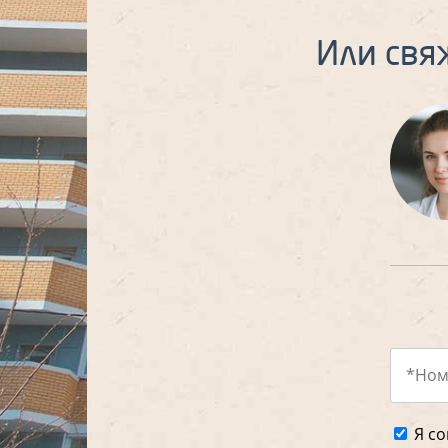
Или свя
Я со