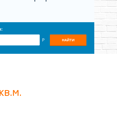
а:
Р
НАЙТИ
м
кв.м.