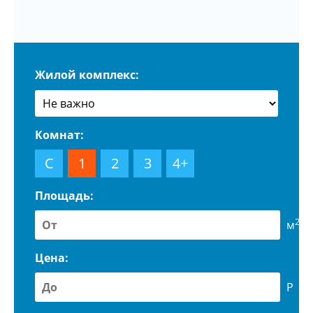
Жилой комплекс:
Комнат:
С
1
2
3
4+
Площадь:
2
м
Цена:
Р