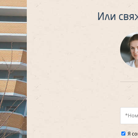
Или свя
Я со