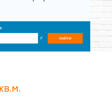
а:
Р
НАЙТИ
м
кв.м.