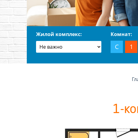
Жилой комплекс:
Комнат:
С
1
Гл
1-ко