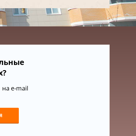
ельные
х?
на e-mail
Я