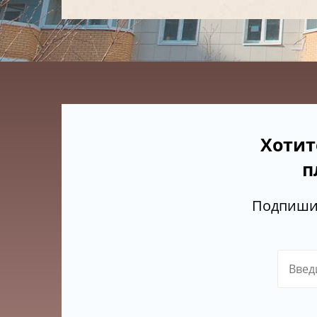
Хотит
п
Подпишит