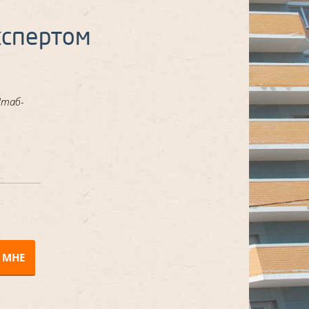
кспертом
Штаб-
 МНЕ