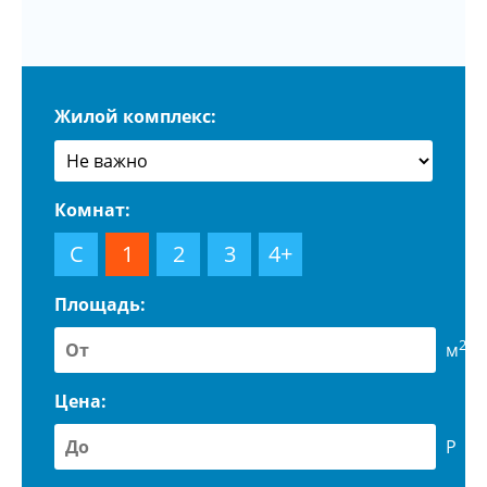
Жилой комплекс:
Комнат:
С
1
2
3
4+
Площадь:
2
м
Цена:
Р