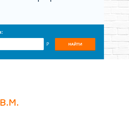
а:
Р
НАЙТИ
в.м.