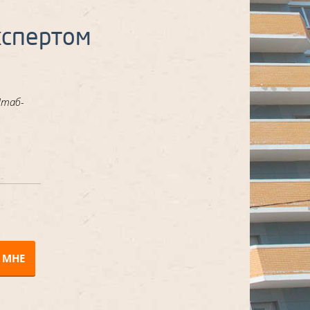
кспертом
Штаб-
 МНЕ