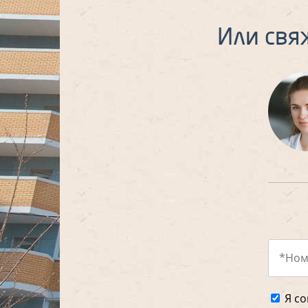
Или свя
Я со