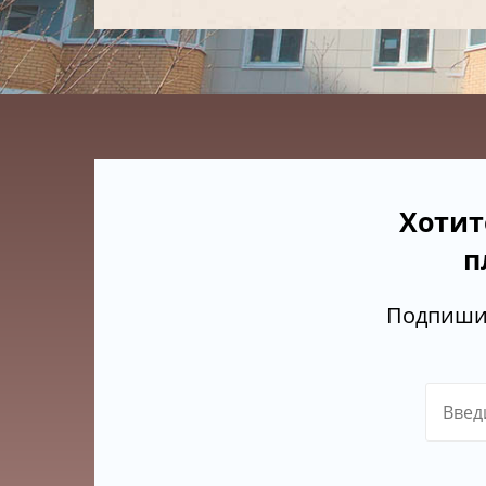
Хотит
п
Подпишит