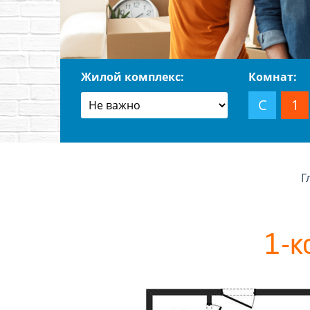
Жилой комплекс:
Комнат:
С
1
Г
1-к