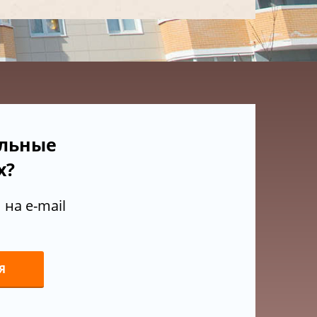
ельные
х?
на e-mail
Я