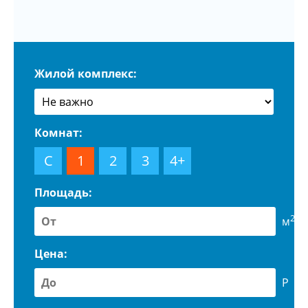
Жилой комплекс:
Комнат:
С
1
2
3
4+
Площадь:
2
м
Цена:
Р