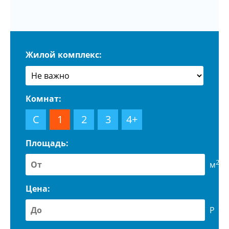
Жилой комплекс:
Комнат:
С
1
2
3
4+
Площадь:
2
м
Цена:
Р