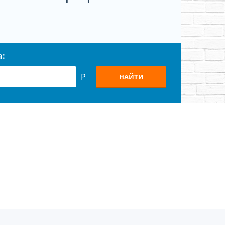
а:
Р
НАЙТИ