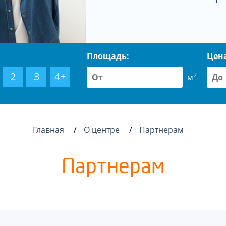
Площадь:
Цен
2
3
4+
2
м
Главная
О центре
Партнерам
Партнерам